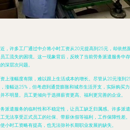
最近，许多工厂通过中介将小时工资从20元提高到25元，却依然
临员工流失的困境。这一现象背后，反映了当前劳务派遣服务中
在的深层次问题。
工资上涨幅度有限，难以跟上生活成本的增长。尽管从20元涨到2
元，涨幅达25%，但考虑到通货膨胀和城市生活开支，实际购买力
升并不明显。员工更倾向于选择薪资更高、福利更完善的企业。
劳务派遣服务的临时性和不稳定性，让员工缺乏归属感。许多派
员工无法享受正式员工的社保、带薪休假等福利，工作保障性差
即使小时工资略有提高，也无法弥补长期职业发展的缺失。