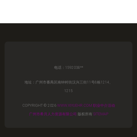
电话：1592038**
地址：广州市番禺区南钟村街汉兴三街11号8栋1214、
1215
COPYRIGHT © 2026
WWW.XIYUEHR.COM
职业中介活动
广州市希月人力资源有限公司
版权所有
SITEMAP