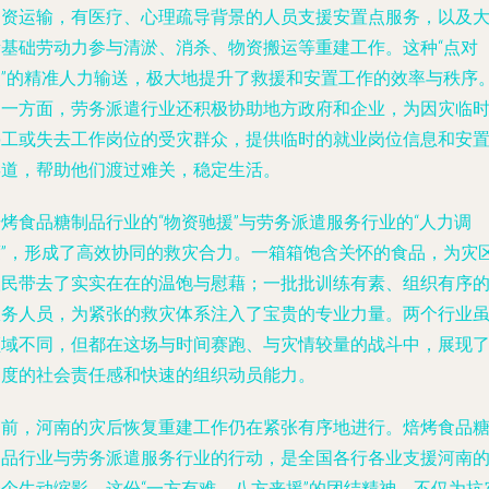
物资运输，有医疗、心理疏导背景的人员支援安置点服务，以及
量基础劳动力参与清淤、消杀、物资搬运等重建工作。这种“点对
点”的精准人力输送，极大地提升了救援和安置工作的效率与秩序
另一方面，劳务派遣行业还积极协助地方政府和企业，为因灾临
停工或失去工作岗位的受灾群众，提供临时的就业岗位信息和安
渠道，帮助他们渡过难关，稳定生活。
烤食品糖制品行业的“物资驰援”与劳务派遣服务行业的“人力调
度”，形成了高效协同的救灾合力。一箱箱饱含关怀的食品，为灾
人民带去了实实在在的温饱与慰藉；一批批训练有素、组织有序
服务人员，为紧张的救灾体系注入了宝贵的专业力量。两个行业
领域不同，但都在这场与时间赛跑、与灾情较量的战斗中，展现
高度的社会责任感和快速的组织动员能力。
目前，河南的灾后恢复重建工作仍在紧张有序地进行。焙烤食品
制品行业与劳务派遣服务行业的行动，是全国各行各业支援河南
一个生动缩影。这份“一方有难，八方来援”的团结精神，不仅为抗