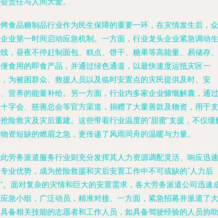
社会责任与人间大爱。
焙烤食品糖制品行业作为民生保障的重要一环，在灾情发生后，
多企业第一时间启动应急机制。一方面，行业龙头企业紧急调动
产线，昼夜不停赶制面包、糕点、饼干、糖果等高能量、易储存
方便食用的即食产品，并通过绿色通道，以最快速度运抵灾区一
线，为被困群众、救援人员以及临时安置点的灾民提供及时、安
全、营养的能量补给。另一方面，行业内多家企业慷慨解囊，通
红十字会、慈善总会等官方渠道，捐赠了大量善款及物资，用于
持抢险救灾及灾后重建。这些带着行业温度的“甜蜜”支援，不仅缓
了物资短缺的燃眉之急，更传递了风雨同舟的温暖与力量。
与此劳务派遣服务行业则充分发挥其人力资源调配灵活、响应迅
的专业优势，成为抢险救援和灾后安置工作中不可或缺的“人力后
盾”。面对复杂的灾情和巨大的安置需求，各大劳务派遣公司迅速
立应急小组，广泛动员，精准对接。一方面，紧急招募并派遣了
量具备相关技能的志愿者和工作人员，如具备驾驶经验的人员协