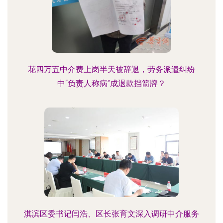
花四万五中介费上岗半天被辞退，劳务派遣纠纷
中“负责人称病”成退款挡箭牌？
淇滨区委书记闫浩、区长张育文深入调研中介服务