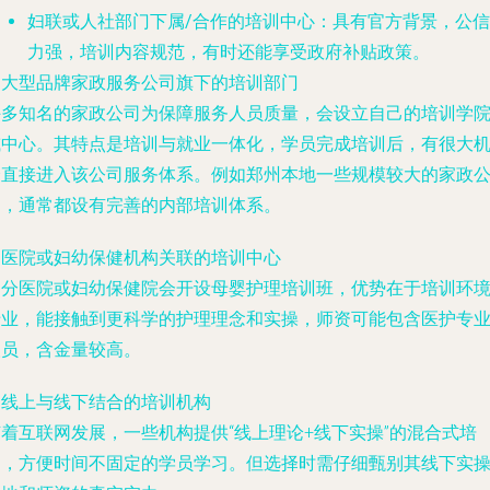
妇联或人社部门下属/合作的培训中心
：具有官方背景，公信
力强，培训内容规范，有时还能享受政府补贴政策。
.
大型品牌家政服务公司旗下的培训部门
许多知名的家政公司为保障服务人员质量，会设立自己的培训学
或中心。其特点是
培训与就业一体化
，学员完成培训后，有很大
会直接进入该公司服务体系。例如郑州本地一些规模较大的家政
司，通常都设有完善的内部培训体系。
.
医院或妇幼保健机构关联的培训中心
部分医院或妇幼保健院会开设母婴护理培训班，优势在于培训环
专业，能接触到更科学的护理理念和实操，师资可能包含医护专
人员，含金量较高。
.
线上与线下结合的培训机构
随着互联网发展，一些机构提供“线上理论+线下实操”的混合式培
训，方便时间不固定的学员学习。但选择时需仔细甄别其线下实