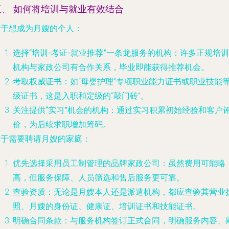
三、 如何将培训与就业有效结合
对于想成为月嫂的个人：
选择“培训-考证-就业推荐”一条龙服务的机构
：许多正规培训
机构与家政公司有合作关系，毕业即能获得推荐机会。
考取权威证书
：如“母婴护理”专项职业能力证书或职业技能
级证书，这是入职和定级的“敲门砖”。
关注提供“实习”机会的机构
：通过实习积累初始经验和客户
价，为后续求职增加筹码。
对于需要聘请月嫂的家庭：
优先选择采用员工制管理的品牌家政公司
：虽然费用可能略
高，但服务保障、人员筛选和售后服务更可靠。
查验资质
：无论是月嫂本人还是派遣机构，都应查验其营业
照、月嫂的身份证、健康证、培训证书和技能证书。
明确合同条款
：与服务机构签订正式合同，明确服务内容、