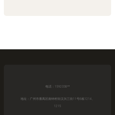
电话：1592038**
地址：广州市番禺区南钟村街汉兴三街11号8栋1214、
1215