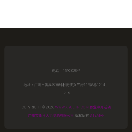
电话：1592038**
地址：广州市番禺区南钟村街汉兴三街11号8栋1214、
1215
COPYRIGHT © 2026
WWW.XIYUEHR.COM
职业中介活动
广州市希月人力资源有限公司
版权所有
SITEMAP