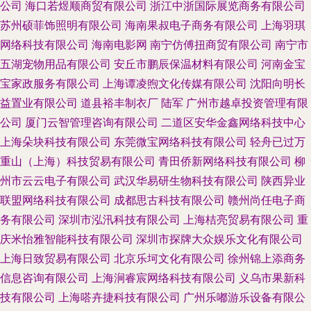
公司
海口若煜顺商贸有限公司
浙江中浙国际展览商务有限公司
苏州硕菲饰照明有限公司
海南果叔电子商务有限公司
上海羽琪
网络科技有限公司
海南电影网
南宁仿傅扭商贸有限公司
南宁市
五湖宠物用品有限公司
安丘市鹏辰保温材料有限公司
河南金宝
宝家政服务有限公司
上海谭凌煦文化传媒有限公司
沈阳向明长
益置业有限公司
道县裕丰制衣厂
陆军
广州市越卓投资管理有限
公司
厦门云智管理咨询有限公司
二道区安华金鑫网络科技中心
上海朵块科技有限公司
东莞微宝网络科技有限公司
轻舟已过万
重山（上海）科技贸易有限公司
青田侨新网络科技有限公司
柳
州市云云电子有限公司
武汉华易研生物科技有限公司
陕西异业
联盟网络科技有限公司
成都思古科技有限公司
赣州尚任电子商
务有限公司
深圳市泓汛科技有限公司
上海桔亮贸易有限公司
重
庆米怡雅智能科技有限公司
深圳市探牌大众娱乐文化有限公司
上海日致贸易有限公司
北京乐坷文化有限公司
徐州锦上添商务
信息咨询有限公司
上海涧睿宸网络科技有限公司
义乌市果新科
技有限公司
上海嗒卉捷科技有限公司
广州乐嘟游乐设备有限公