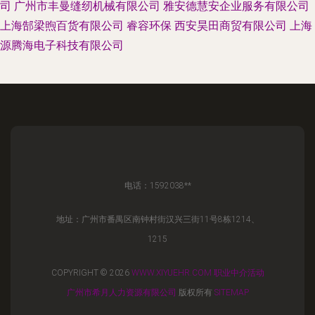
司
广州市丰曼缝纫机械有限公司
雅安德慧安企业服务有限公司
上海郜梁煦百货有限公司
睿容环保
西安昊田商贸有限公司
上海
源腾海电子科技有限公司
电话：1592038**
地址：广州市番禺区南钟村街汉兴三街11号8栋1214、
1215
COPYRIGHT © 2026
WWW.XIYUEHR.COM
职业中介活动
广州市希月人力资源有限公司
版权所有
SITEMAP