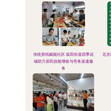
传统剪纸赋能社区 坂田街道四季花
北京
城助力居民技能增收与劳务派遣服
务