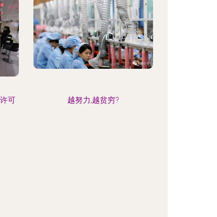
务许可
越努力,越贫穷?