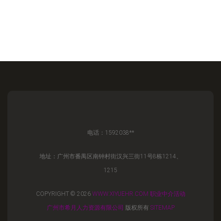
电话：1592038**
地址：广州市番禺区南钟村街汉兴三街11号8栋1214、
1215
COPYRIGHT © 2026
WWW.XIYUEHR.COM
职业中介活动
广州市希月人力资源有限公司
版权所有
SITEMAP