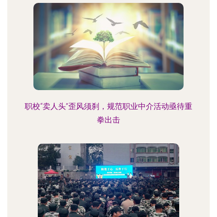
职校“卖人头”歪风须刹，规范职业中介活动亟待重
拳出击