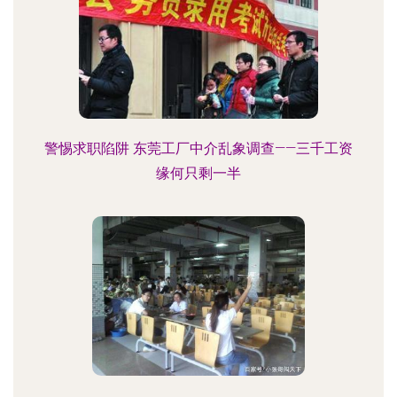
警惕求职陷阱 东莞工厂中介乱象调查——三千工资
缘何只剩一半