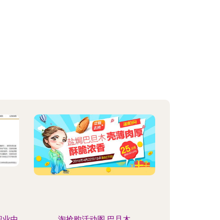
职业中
淘抢购活动图 巴旦木