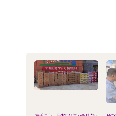
携手同心，焙烤糖品与劳务派遣行
栖霞