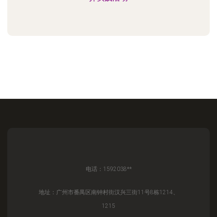
电话：1592038**
地址：广州市番禺区南钟村街汉兴三街11号8栋1214、
1215