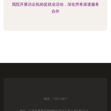
我院开展访企拓岗促就业活动，深化劳务派遣服务
合作
电话：1592038**
地址：广州市番禺区南钟村街汉兴三街11号8栋1214、