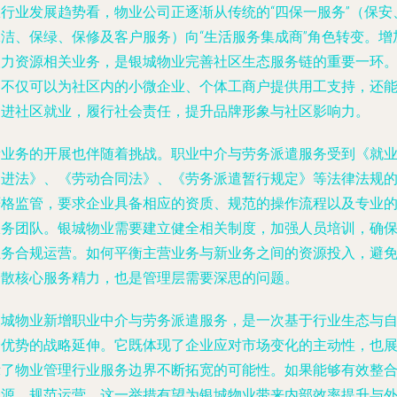
从行业发展趋势看，物业公司正逐渐从传统的“四保一服务”（保安
保洁、保绿、保修及客户服务）向“生活服务集成商”角色转变。增
人力资源相关业务，是银城物业完善社区生态服务链的重要一环
它不仅可以为社区内的小微企业、个体工商户提供用工支持，还
促进社区就业，履行社会责任，提升品牌形象与社区影响力。
新业务的开展也伴随着挑战。职业中介与劳务派遣服务受到《就
促进法》、《劳动合同法》、《劳务派遣暂行规定》等法律法规
严格监管，要求企业具备相应的资质、规范的操作流程以及专业
服务团队。银城物业需要建立健全相关制度，加强人员培训，确
业务合规运营。如何平衡主营业务与新业务之间的资源投入，避
分散核心服务精力，也是管理层需要深思的问题。
银城物业新增职业中介与劳务派遣服务，是一次基于行业生态与
身优势的战略延伸。它既体现了企业应对市场变化的主动性，也
示了物业管理行业服务边界不断拓宽的可能性。如果能够有效整
资源、规范运营，这一举措有望为银城物业带来内部效率提升与