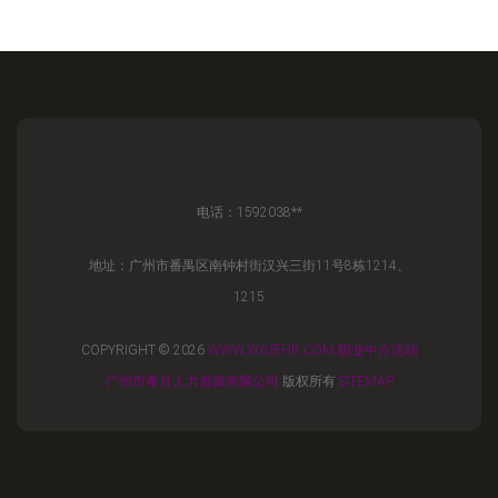
电话：1592038**
地址：广州市番禺区南钟村街汉兴三街11号8栋1214、
1215
COPYRIGHT © 2026
WWW.XIYUEHR.COM
职业中介活动
广州市希月人力资源有限公司
版权所有
SITEMAP