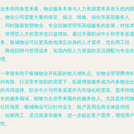
从业务协同角度来看，物业服务本身与人力资源需求具有天然的
系。物业公司需要大量的保安、保洁、维修、绿化等基层服务人
员，同时随着智慧物业、专业设施管理等高端服务的发展，对技
型、管理型人才的需求也日益增加。通过开展职业中介和劳务派
服务，银城物业可以更高效地满足自身的人才需求，优化用工结
构，降低招聘与管理成本，实现内部人力资源的灵活调配与专业
管理。
这一举措有助于银城物业开拓新的收入增长点。在物业管理费增
空间有限、行业竞争加剧的背景下，拓展增值服务成为许多物业
业的共同选择。职业中介与劳务派遣作为市场化程度高、需求持
增长的服务领域，能够为企业带来额外的服务收入。尤其是依托
业社区场景，银城物业可以针对业主、租户及周边商业体提供招
聘、短期用工、灵活派遣等服务，进一步贴近客户需求，增强用
粘性。