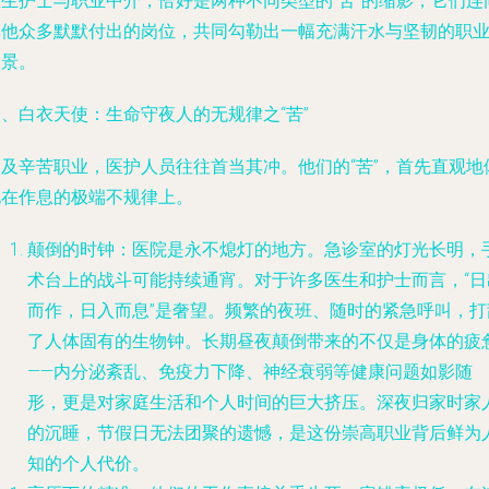
医生护士与职业中介，恰好是两种不同类型的“苦”的缩影，它们连
其他众多默默付出的岗位，共同勾勒出一幅充满汗水与坚韧的职
图景。
、白衣天使：生命守夜人的无规律之“苦”
提及辛苦职业，医护人员往往首当其冲。他们的“苦”，首先直观地
现在作息的极端不规律上。
颠倒的时钟
：医院是永不熄灯的地方。急诊室的灯光长明，
术台上的战斗可能持续通宵。对于许多医生和护士而言，“日
而作，日入而息”是奢望。频繁的夜班、随时的紧急呼叫，打
了人体固有的生物钟。长期昼夜颠倒带来的不仅是身体的疲
——内分泌紊乱、免疫力下降、神经衰弱等健康问题如影随
形，更是对家庭生活和个人时间的巨大挤压。深夜归家时家
的沉睡，节假日无法团聚的遗憾，是这份崇高职业背后鲜为
知的个人代价。