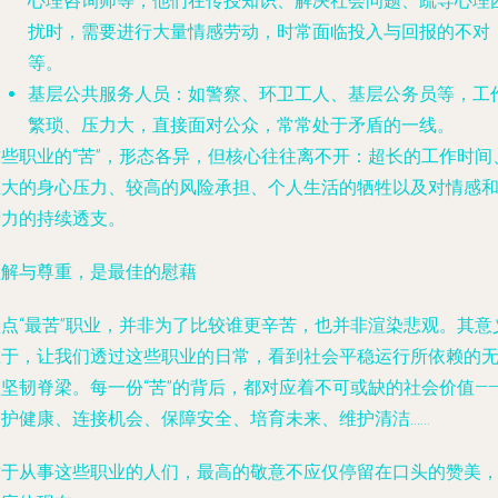
心理咨询师等，他们在传授知识、解决社会问题、疏导心理
扰时，需要进行大量情感劳动，时常面临投入与回报的不对
等。
基层公共服务人员
：如警察、环卫工人、基层公务员等，工
繁琐、压力大，直接面对公众，常常处于矛盾的一线。
这些职业的“苦”，形态各异，但核心往往离不开：
超长的工作时间
巨大的身心压力、较高的风险承担、个人生活的牺牲以及对情感
精力的持续透支。
理解与尊重，是最佳的慰藉
盘点“最苦”职业，并非为了比较谁更辛苦，也并非渲染悲观。其意
在于，让我们透过这些职业的日常，看到社会平稳运行所依赖的
数坚韧脊梁。每一份“苦”的背后，都对应着不可或缺的社会价值—
守护健康、连接机会、保障安全、培育未来、维护清洁……
对于从事这些职业的人们，最高的敬意不应仅停留在口头的赞美