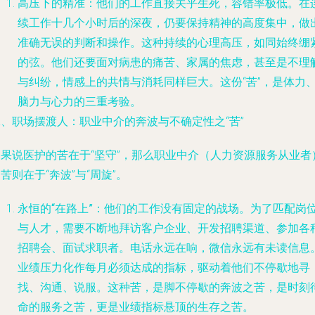
高压下的精准
：他们的工作直接关乎生死，容错率极低。在
续工作十几个小时后的深夜，仍要保持精神的高度集中，做
准确无误的判断和操作。这种持续的心理高压，如同始终绷
的弦。他们还要面对病患的痛苦、家属的焦虑，甚至是不理
与纠纷，情感上的共情与消耗同样巨大。这份“苦”，是体力
脑力与心力的三重考验。
二、职场摆渡人：职业中介的奔波与不确定性之“苦”
如果说医护的苦在于“坚守”，那么职业中介（人力资源服务从业者
苦则在于“奔波”与“周旋”。
永恒的“在路上”
：他们的工作没有固定的战场。为了匹配岗
与人才，需要不断地拜访客户企业、开发招聘渠道、参加各
招聘会、面试求职者。电话永远在响，微信永远有未读信息
业绩压力化作每月必须达成的指标，驱动着他们不停歇地寻
找、沟通、说服。这种苦，是脚不停歇的奔波之苦，是时刻
命的服务之苦，更是业绩指标悬顶的生存之苦。