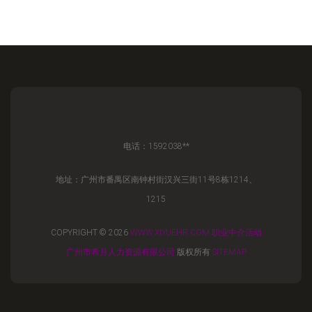
电话：1592038**
地址：广州市番禺区南钟村街汉兴三街11号8栋1214、
1215
COPYRIGHT © 2026
WWW.XIYUEHR.COM
职业中介活动
广州市希月人力资源有限公司
版权所有
SITEMAP