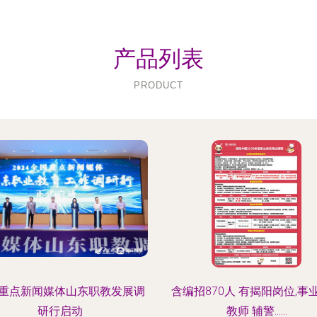
产品列表
PRODUCT
重点新闻媒体山东职教发展调
含编招870人 有揭阳岗位,事
研行启动
教师 辅警......