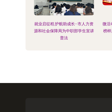
就业启征程,护航助成长--市人力资
微活
源和社会保障局为中职部学生宣讲
榜样
普法