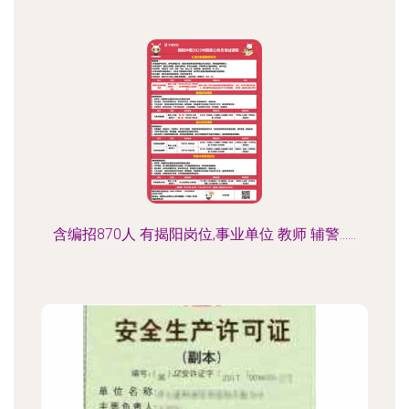
含编招870人 有揭阳岗位,事业单位 教师 辅警......