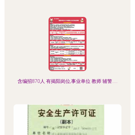
含编招870人 有揭阳岗位,事业单位 教师 辅警......