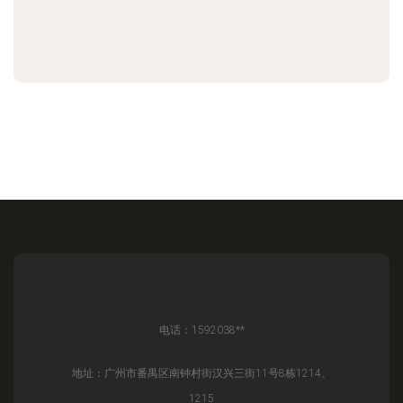
电话：1592038**
地址：广州市番禺区南钟村街汉兴三街11号8栋1214、
1215